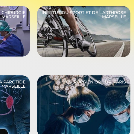
 CHIRURGIE
INSTITUT DU SPORT ET DE L'ARTHROSE
 MARSEILLE
MARSEILLE
LA PAROTIDE
CHIRURGIEN ORL DR. PARIS
MARSEILLE