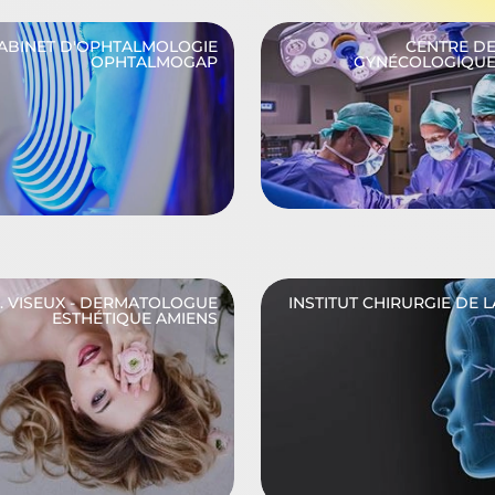
ABINET D'OPHTALMOLOGIE
CENTRE DE
OPHTALMOGAP
GYNÉCOLOGIQUE
. VISEUX - DERMATOLOGUE
INSTITUT CHIRURGIE DE 
ESTHÉTIQUE AMIENS