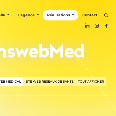
lle
L'agence
Réalisations
Contact
AnswebMed
WEB MÉDICAL
SITE WEB RÉSEAUX DE SANTÉ
TOUT AFFICHER