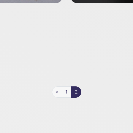
«
1
2