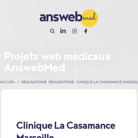
Panneau de gestion des cookies
Projets web médicaux
AnswebMed
ACCUEIL
RÉALISATIONS
RÉALISATIONS
CLINIQUE LA CASAMANCE MARSEIL
Clinique La Casamance
Marseille