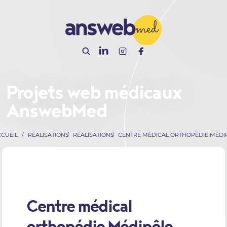
Panneau de gestion des cookies
Projets web médicaux
AnswebMed
CUEIL
RÉALISATIONS
RÉALISATIONS
CENTRE MÉDICAL ORTHOPÉDIE MÉDI
Centre médical
orthopédie Médipôle