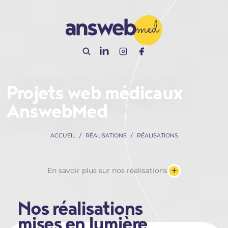
Panneau de gestion des cookies
Projets web médicaux
AnswebMed
ACCUEIL
RÉALISATIONS
RÉALISATIONS
+
En savoir plus sur nos réalisations
Nos réalisations
mises en lumière