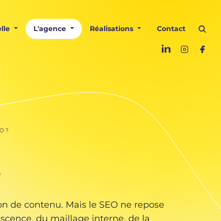
lle
L'agence
Réalisations
Contact
O ?
?
ion de contenu. Mais le SEO ne repose
escence, du maillage interne, de la