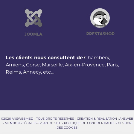
Les clients nous consultent de
Chambéry
,
Amiens
,
Corse
,
Marseille
,
Aix-en-Provence
,
Paris
,
Reims
,
Annecy
,
etc...
©2026 ANSWEBMED - TOUS DROITS RÉSERVÉS - CRÉATION & RÉALISATION : ANSWEB
-
MENTIONS LÉGALES
-
PLAN DU SITE
-
POLITIQUE DE CONFIDENTIALITE
-
GESTION
DES COOKIES