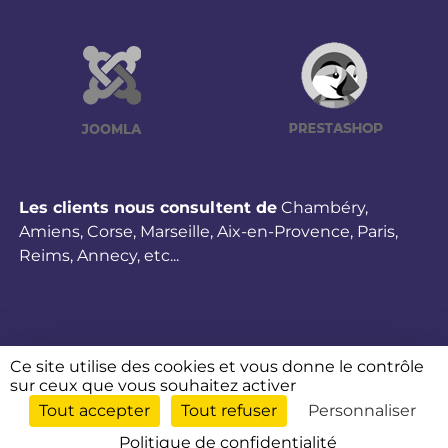
Les clients nous consultent de
Chambéry
,
Amiens
,
Corse
,
Marseille
,
Aix-en-Provence
,
Paris
,
Reims
,
Annecy
,
etc...
Ce site utilise des cookies et vous donne le contrôle
sur ceux que vous souhaitez activer
Tout accepter
Tout refuser
Personnaliser
©2026 ANSWEBMED - TOUS DROITS RÉSERVÉS - CRÉATION & RÉALISATION : ANSWEB
-
MENTIONS LÉGALES
-
PLAN DU SITE
-
POLITIQUE DE CONFIDENTIALITE
-
GESTION
Politique de confidentialité
DES COOKIES