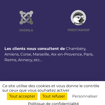
Les clients nous consultent de
Chambéry
,
Amiens
,
Corse
,
Marseille
,
Aix-en-Provence
,
Paris
,
Reims
,
Annecy
,
etc...
Ce site utilise des cookies et vous donne le contrôle
sur ceux que vous souhaitez activer
Tout accepter
Tout refuser
Personnaliser
©2026 ANSWEBMED - TOUS DROITS RÉSERVÉS - CRÉATION & RÉALISATION : ANSWEB
-
MENTIONS LÉGALES
-
PLAN DU SITE
-
POLITIQUE DE CONFIDENTIALITE
-
GESTION
Politique de confidentialité
DES COOKIES