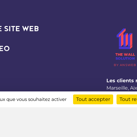
 SITE WEB
SEO
BY ANSWEB
Les clients
Marseille
,
Ai
ceux que vous souhaitez activer
Tout accepter
Tout re