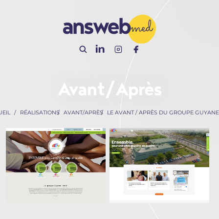
Panneau de gestion des cookies
Avant/Après
EIL
RÉALISATIONS
AVANT/APRÈS
LE AVANT / APRÈS DU GROUPE GUYANE