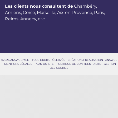
Les clients nous consultent de
Chambéry
,
Amiens
,
Corse
,
Marseille
,
Aix-en-Provence
,
Paris
,
Reims
,
Annecy
,
etc...
©2026 ANSWEBMED - TOUS DROITS RÉSERVÉS - CRÉATION & RÉALISATION : ANSWEB
-
MENTIONS LÉGALES
-
PLAN DU SITE
-
POLITIQUE DE CONFIDENTIALITE
-
GESTION
DES COOKIES